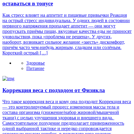
оставаться в тонусе
Как стресс влияет на аппетит и пищевые привычки Реакция
на острый стресс индивидуальна. У одних людей в состоянии
нервного напряжения пропадает аппетит — они могут
пропускать приёмы пищи, вкусовые качества еды не приносят
удовольствия, пока «проблема не решена». У других,
наоборот, возникает сильное желание «заесть» дискомфорт,
причём часто чем-нибудь жирным, сладким или солёным.
Короткий острый […]
Здоровье
Питание
Коррекция веса с подходом от Физикла
Что такое коррекция веса и кому она подходит Коррекция веса
— это контролируемый процесс изменения массы тела и
состава организма (снижение/набор жировой/мышечной
ткани) с целью улучшения здоровья и внешнего вида.
Самостоятельное похудение предполагает приверженность
одной выбранной тактике и нередко сопровождается
огромным числом ошибок, в результате чего человек,