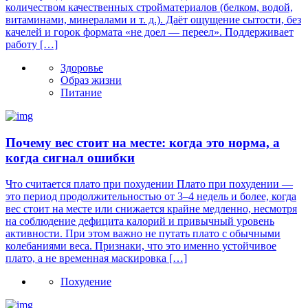
количеством качественных стройматериалов (белком, водой,
витаминами, минералами и т. д.). Даёт ощущение сытости, без
качелей и горок формата «не доел — переел». Поддерживает
работу […]
Здоровье
Образ жизни
Питание
Почему вес стоит на месте: когда это норма, а
когда сигнал ошибки
Что считается плато при похудении Плато при похудении —
это период продолжительностью от 3–4 недель и более, когда
вес стоит на месте или снижается крайне медленно, несмотря
на соблюдение дефицита калорий и привычный уровень
активности. При этом важно не путать плато с обычными
колебаниями веса. Признаки, что это именно устойчивое
плато, а не временная маскировка […]
Похудение