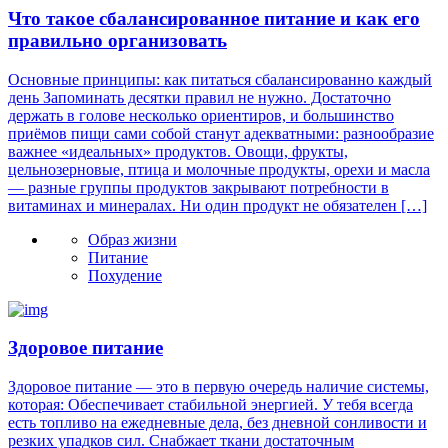
Что такое сбалансированное питание и как его
правильно организовать
Основные принципы: как питаться сбалансированно каждый
день Запоминать десятки правил не нужно. Достаточно
держать в голове несколько ориентиров, и большинство
приёмов пищи сами собой станут адекватными: разнообразие
важнее «идеальных» продуктов. Овощи, фрукты,
цельнозерновые, птица и молочные продукты, орехи и масла
— разные группы продуктов закрывают потребности в
витаминах и минералах. Ни один продукт не обязателен […]
Образ жизни
Питание
Похудение
Здоровое питание
Здоровое питание — это в первую очередь наличие системы,
которая: Обеспечивает стабильной энергией. У тебя всегда
есть топливо на ежедневные дела, без дневной сонливости и
резких упадков сил. Снабжает ткани достаточным