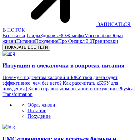
ЗАПИСАТЬСЯ
В ПОТОК
Все статьи
Гайды
Здоровье
ЗОЖ-мифы
Массонабор
Образ
жизни
Питание
Похудение
Про Физикл 3.0
Тренировки
ПОКАЗАТЬ ВСЕ ТЕГИ
Интуиция и смекалочка в вопросах питания
Почему с подсчетом калорий и БЖУ твоя диета будет
эффективнее, чем без него? Как рассчитать кБЖУ для
похудения | Блог о правильном питании и похудении Physical
Transformation
Образ жизни
Питание
Похудение
ЕМС-тренировки: как остаться бедным и