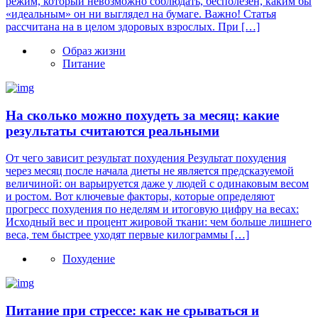
режим, который невозможно соблюдать, бесполезен, каким бы
«идеальным» он ни выглядел на бумаге. Важно! Статья
рассчитана на в целом здоровых взрослых. При […]
Образ жизни
Питание
На сколько можно похудеть за месяц: какие
результаты считаются реальными
От чего зависит результат похудения Результат похудения
через месяц после начала диеты не является предсказуемой
величиной: он варьируется даже у людей с одинаковым весом
и ростом. Вот ключевые факторы, которые определяют
прогресс похудения по неделям и итоговую цифру на весах:
Исходный вес и процент жировой ткани: чем больше лишнего
веса, тем быстрее уходят первые килограммы […]
Похудение
Питание при стрессе: как не срываться и