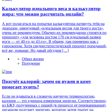
Калькулятор идеального веса и калькулятор
жира: что можно рассчитать онлайн?
А вот полагаться на попытки калькулятора натянуть тебя на
диапазон, именуемый «идеальным весом для твоего роста»,
очень не рекомендуем. Обычно их рекомендации строятся по
принципу «для человека ростом 170 см идеальный размер
ноги — от 40-го до 43-го». В общем, там примерно как с
гороскопом. Хотя среднестатистический процент попаданий,
всё же, повыше. Но давай обсудим […]
Образ жизни
Похудение
Подсчёт калорий: зачем он нужен и кому
помогает худеть?
Если не вдаваться в сложную научную терминологию,
калория — это единица измерения энергии. Соответственно,
из БЖУ, полученных с пищей (в процессе её переваривания),
организм получает энергию, которую затем тратит на