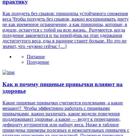
практику
Как похудеть без срывов: принципы устойчивого снижения
веса Чтобы похудеть без срывов, важно воспринимать диету
не как временное ограничение, а как принципы, которые, в
идеале, останутся с тобой на всю жизнь. Разумеется, когда
похудение закончится и ты перейдëшь на этап удержания
достигнутого веса, еды в рационе станет больше. Но это не
значит, что «нужно сейчас […]
Питание
Похудение
Как и почему пищевые привычки влияют на
здоровье
Какие пищевые привычки считаются полезными, а какие
мешают? Чтобы эффективно работать с пищевыми
привычками, важно различать, какие модели поведения
поддерживают здоровье, а какие — ведут к перееданию,
дефициту нутриентов или набору веса. Ниже в таблице
приведены примеры полезных и нежелательных привычек с
кратким описанием их последствий. Полезные привычки