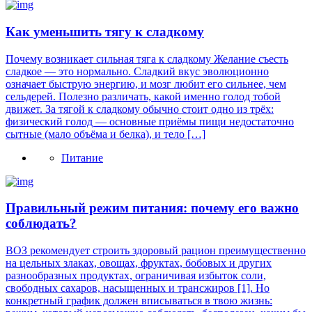
Как уменьшить тягу к сладкому
Почему возникает сильная тяга к сладкому Желание съесть
сладкое — это нормально. Сладкий вкус эволюционно
означает быструю энергию, и мозг любит его сильнее, чем
сельдерей. Полезно различать, какой именно голод тобой
движет. За тягой к сладкому обычно стоит одно из трёх:
физический голод — основные приёмы пищи недостаточно
сытные (мало объёма и белка), и тело […]
Питание
Правильный режим питания: почему его важно
соблюдать?
ВОЗ рекомендует строить здоровый рацион преимущественно
на цельных злаках, овощах, фруктах, бобовых и других
разнообразных продуктах, ограничивая избыток соли,
свободных сахаров, насыщенных и трансжиров [1]. Но
конкретный график должен вписываться в твою жизнь: