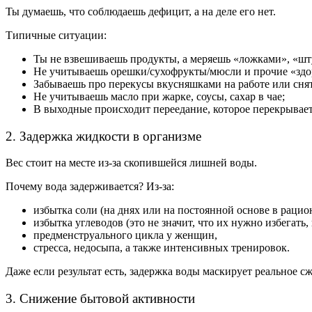
Ты думаешь, что соблюдаешь дефицит, а на деле его нет.
Типичные ситуации:
Ты не взвешиваешь продукты, а меряешь «ложками», «ш
Не учитываешь орешки/сухофрукты/мюсли и прочие «здо
Забываешь про перекусы вкусняшками на работе или снят
Не учитываешь масло при жарке, соусы, сахар в чае;
В выходные происходит переедание, которое перекрывает
2. Задержка жидкости в организме
Вес стоит на месте из-за скопившейся лишней воды.
Почему вода задерживается? Из-за:
избытка соли (на днях или на постоянной основе в раци
избытка углеводов (это не значит, что их нужно избегат
предменструального цикла у женщин,
стресса, недосыпа, а также интенсивных тренировок.
Даже если результат есть, задержка воды маскирует реальное 
3. Снижение бытовой активности