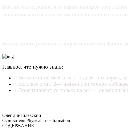
Вполне естественно, что перво-наперво отсутстви
снижении массы тела не всегда означает отсутстви
Важно уметь различать нормальные колебания вес
Главное, что нужно знать:
> Вес может не меняться 2–5 дней: это норма, 
> Если вес стоит 2–4 недели при точном соблюд
> Ориентироваться только на вес — ошибочная т
Олег Зингилевский
Основатель Physical Trasnformation
СОДЕРЖАНИЕ