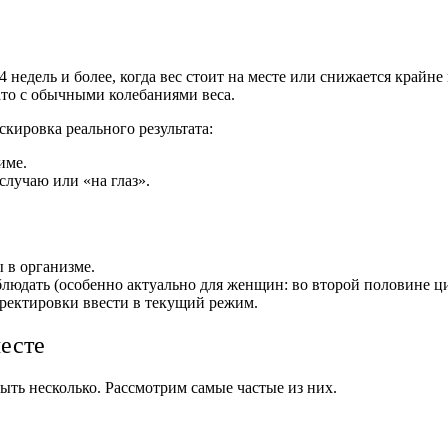
недель и более, когда вес стоит на месте или снижается крайн
то с обычными колебаниями веса.
скировка реального результата:
име.
случаю или «на глаз».
ы в организме.
юдать (особенно актуально для женщин: во второй половине цикл
орректировки ввести в текущий режим.
есте
быть несколько. Рассмотрим самые частые из них.