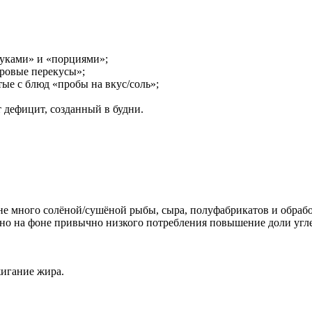
туками» и «порциями»;
ровые перекусы»;
ые с блюд «пробы на вкус/соль»;
 дефицит, созданный в будни.
оне много солёной/сушëной рыбы, сыра, полуфабрикатов и обраб
ь, но на фоне привычно низкого потребления повышение доли угле
сжигание жира.