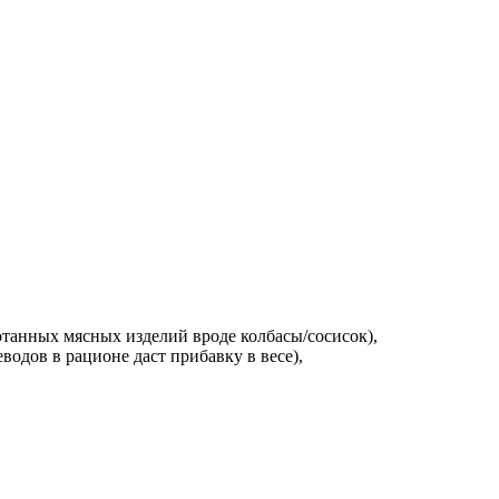
отанных мясных изделий вроде колбасы/сосисок),
водов в рационе даст прибавку в весе),