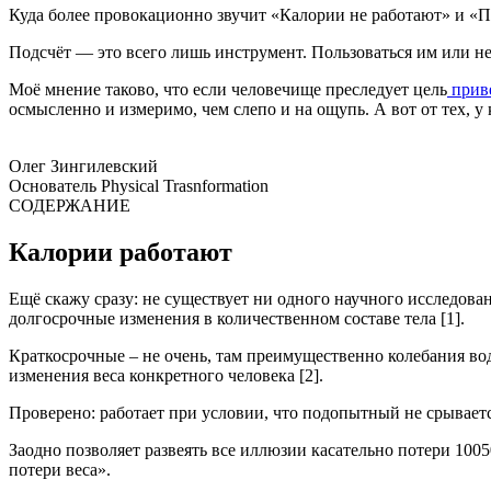
Куда более провокационно звучит «Калории не работают» и «По
Подсчёт — это всего лишь инструмент. Пользоваться им или нет
Моё мнение таково, что если человечище преследует цель
приве
осмысленно и измеримо, чем слепо и на ощупь. А вот от тех, у
Олег Зингилевский
Основатель Physical Trasnformation
СОДЕРЖАНИЕ
Калории работают
Ещё скажу сразу: не существует ни одного научного исследова
долгосрочные изменения в количественном составе тела [1].
Краткосрочные – не очень, там преимущественно колебания вод
изменения веса конкретного человека [2].
Проверено: работает при условии, что подопытный не срываетс
Заодно позволяет развеять все иллюзии касательно потери 10050
потери веса».