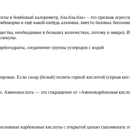
укты в бомбовый калориметр, бла-бла-бла» – это признак агрес
омбикорма и ещё какой-нибудь алхимии, вместо базовых биохим
ества, необходимые в больших количествах, потому и макро). И
олекулы.
о карбогидраты, соединение группы углеродов с водой
ирован. Если сахар (белый) полить серной кислотой (серная кисл
и. Аминокислота — это сокращение от «Аминокарбоновая кислота
сновные карбоновые кислоты с открытой цепью (запоминать это