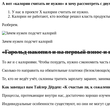
А вот «калории считать не нужно» я хочу рассмотреть с дву
У нас в проекте X калории считать не нужно.
Калории не работают, кто вообще решил класть продукты
Разберем.
Зачем нужен подсчет калорий
«Гарольд накопил и на первый взнос и н
То же и с калориями. Чтобы похудеть, нужно сэкономить часть
Сколько-то направить на обязательные платежи (белок/овощи/кру
Те, кто не ведёт учёт, склонны тратить зарплату заранее, заним
Как завещал нам Тайлер Дёрден: «К счастью ли, к сожалени
Процессы, протекающие внутри нас, достаточно хорошо изуче
Индивидуальные особенности существуют, но они не могут сдела