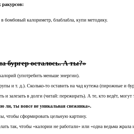
х ракурсов:
 в бомбовый калориметр, блаблабла, купи методику.
а бургер осталось. А ты?»
 калорий (употребить меньше энергии).
пы и т. д.). Сколько-то оставить на чад кутежа (пирожные и бур
ать и залезать в долги (читай: пережирать). А те, кто ведёт, мог
ю ли, ты вовсе не уникальная снежинка».
ны, чтобы сформировать цельную картину.
ть так, чтобы «калории не работали» или «одна ведьма жрала и н