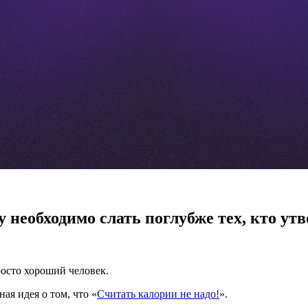
необходимо слать поглубже тех, кто утве
росто хороший человек.
я идея о том, что «
Считать калории не надо!
».